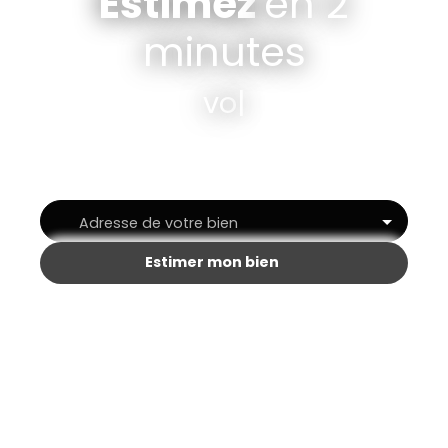
Estimez
en 2
minutes
votre Loft
|
Adresse de votre bien
Estimer mon bien