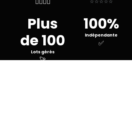
👨‍✈️👨‍✈️
⭐⭐⭐⭐⭐
Plus
100%
de 100
Indépendante
✅
Lots gérés
🚀
+