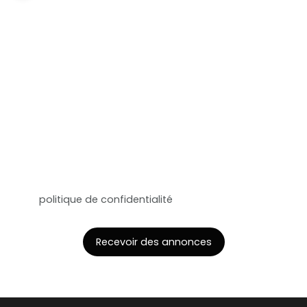
souhaitez pas faire l'objet de prospection
commerciale par voie téléphonique, vous pouvez
vous inscrire gratuitement sur la liste d'opposition
au démarchage téléphonique, prévu par l'article
L223-1 du code de la consommation, sur le site
Internet www.bloctel.gouv.fr ou par courrier
adressé à :
Société Worldline, Service Bloctel, CS 61311, 41013
BLOIS CEDEX.
Pour en savoir plus sur le traitement de vos
données personnelles, veuillez consulter notre
politique de confidentialité
.
Recevoir des annonces