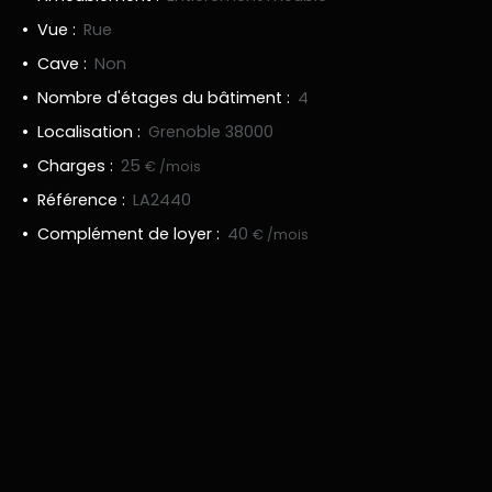
Vue
:
Rue
Cave
:
Non
Nombre d'étages du bâtiment
:
4
Localisation
:
Grenoble 38000
Charges
:
25
€ /mois
Référence
:
LA2440
Complément de loyer
:
40
€ /mois