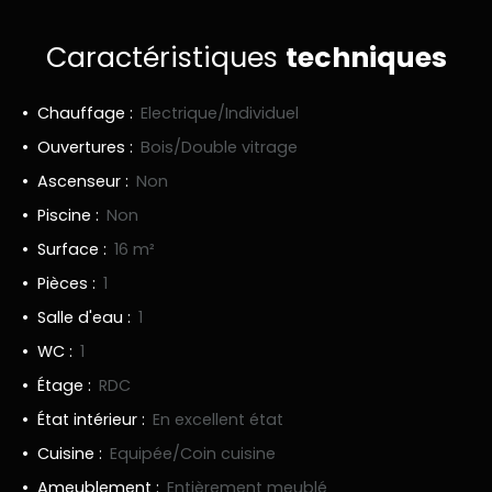
Caractéristiques
techniques
Chauffage
:
Electrique/Individuel
Ouvertures
:
Bois/Double vitrage
Ascenseur
:
Non
Piscine
:
Non
Surface
:
16
m²
Pièces
:
1
Salle d'eau
:
1
WC
:
1
Étage
:
RDC
État intérieur
:
En excellent état
Cuisine
:
Equipée/Coin cuisine
Ameublement
:
Entièrement meublé