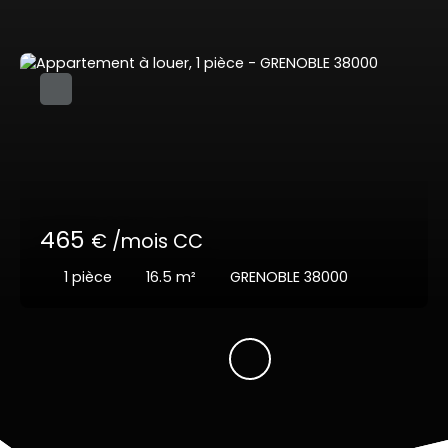
465
€ /mois CC
1
pièce
16.5
m²
GRENOBLE 38000