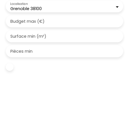
Localisation
Grenoble 38100
Budget max (€)
Surface min (m²)
Pièces min
J'accepte le traitement de mes données
personnelles conformément au RGPD. Si vous ne
souhaitez pas faire l'objet de prospection
commerciale par voie téléphonique, vous pouvez
vous inscrire gratuitement sur la liste d'opposition
au démarchage téléphonique, prévu par l'article
L223-1 du code de la consommation, sur le site
Internet www.bloctel.gouv.fr ou par courrier
adressé à :
Société Worldline, Service Bloctel, CS 61311, 41013