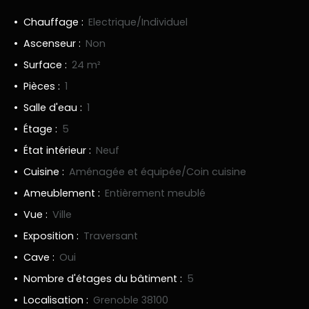
Chauffage
:
Electrique/Individuel
Ascenseur
:
Non
Surface
:
24
m²
Pièces
:
1
Salle d'eau
:
1
Étage
:
5
État intérieur
:
Neuf
Cuisine
:
Aménagée et équipée/Coin cuisine
Ameublement
:
Entièrement meublé
Vue
:
Ville
Exposition
:
Traversant
Cave
:
Oui
Nombre d'étages du bâtiment
:
5
Localisation
:
Grenoble 38100