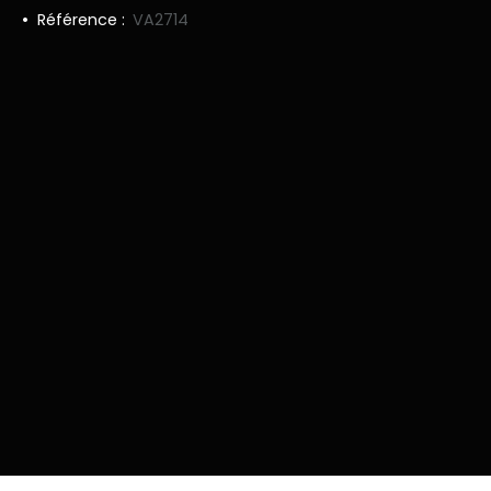
Référence
:
VA2714
+
−