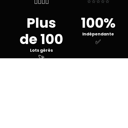
👨‍✈️👨‍✈️
⭐⭐⭐⭐⭐
Plus
100%
de 100
Indépendante
✅
Lots gérés
🚀
+