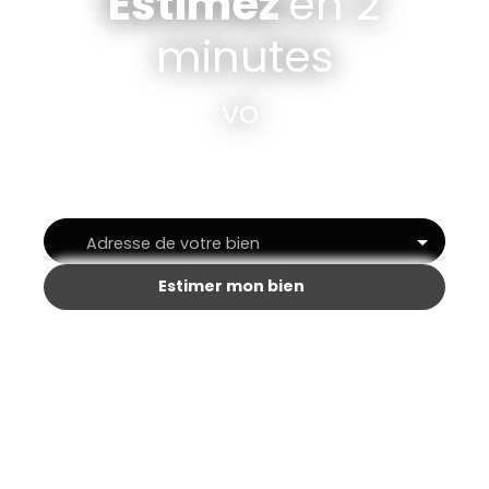
Estimez
en 2
minutes
votre Loft
|
Adresse de votre bien
Estimer mon bien