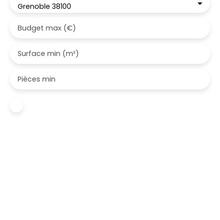
Grenoble 38100
Budget max (€)
Surface min (m²)
Pièces min
J'accepte le traitement de mes données
personnelles conformément au RGPD. Si vous ne
souhaitez pas faire l'objet de prospection
commerciale par voie téléphonique, vous pouvez
vous inscrire gratuitement sur la liste d'opposition
au démarchage téléphonique, prévu par l'article
L223-1 du code de la consommation, sur le site
Internet www.bloctel.gouv.fr ou par courrier
adressé à :
Société Worldline, Service Bloctel, CS 61311, 41013
BLOIS CEDEX.