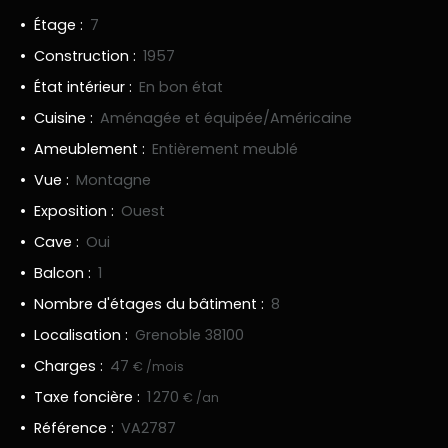
Étage
:
7
Construction
:
1957
État intérieur
:
En bon état
Cuisine
:
Aménagée et équipée/Américaine
Ameublement
:
Entièrement meublé
Vue
:
Montagne
Exposition
:
Ouest
Cave
:
Oui
Balcon
:
1
Nombre d'étages du bâtiment
:
8
Localisation
:
Grenoble 38100
Charges
:
47
€ /mois
Taxe foncière
:
1 270
€ /an
Référence
:
VA2787