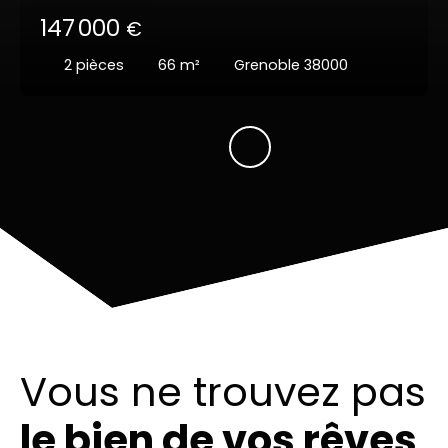
147 000
€
2
pièces
66
m²
Grenoble 38000
Vous ne trouvez pas
le bien de vos rêves