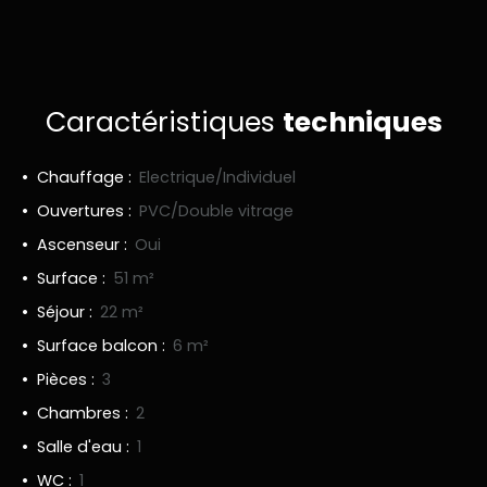
Caractéristiques
techniques
Chauffage
:
Electrique/Individuel
Ouvertures
:
PVC/Double vitrage
Ascenseur
:
Oui
Surface
:
51
m²
Séjour
:
22
m²
Surface balcon
:
6
m²
Pièces
:
3
Chambres
:
2
Salle d'eau
:
1
WC
:
1