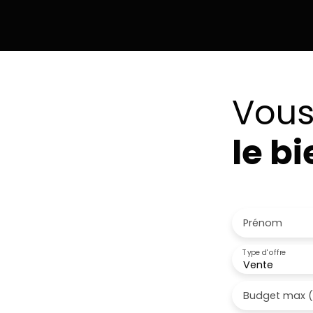
pratique et dynamique. Vie de quartier agréabl
sur le pallier. Charges (Entretien copropriété) 
dès maintenant pour planifier une visite.
Vous
le b
Inscrivez-vous à
Prénom
Type d'offre
Vente
Budget max 