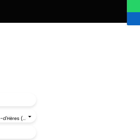
Nombreux rangements. Chaudière gaz. Un cellier
ur découvrir ce bel appartement ! Contactez-nous
Saint-Martin-d'Hères (38400)