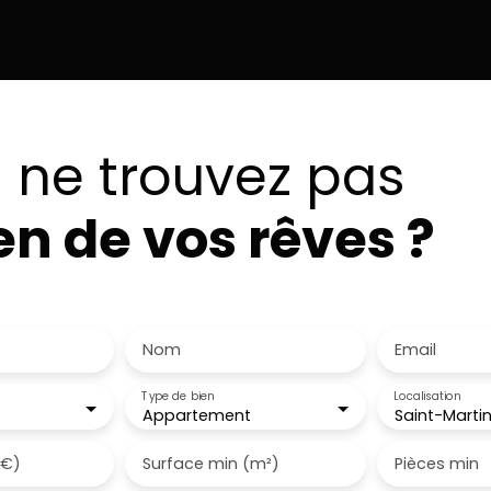
e. Prestations supplémentaire : Volets roulants électrique. 
: 1. 120 €/an - Taxe Foncière 2025 : 1500 € N'attendez plus po
 ne trouvez pas
ien de vos rêves ?
 notre alerte e-mail
Nom
Email
Type de bien
Localisation
Appartement
(€)
Surface min (m²)
Pièces min