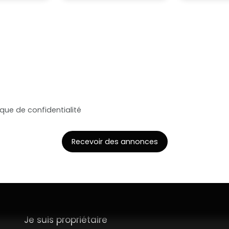
le traitement de mes données personnelles conformément au
ez pas faire l'objet de prospection commerciale par voie tél
s inscrire gratuitement sur la liste d'opposition au démarch
e, prévu par l'article L223-1 du code de la consommation, sur l
l.gouv.fr ou par courrier adressé à :
ldline, Service Bloctel, CS 61311, 41013 BLOIS CEDEX.
oir plus sur le traitement de vos données personnelles, veuill
ique de confidentialité
.
Recevoir des annonces
Je suis propriétaire