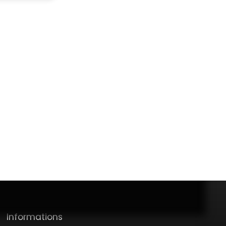
 RGPD. Si vous
éphonique, vous
age
e site Internet
ez consulter
Informations