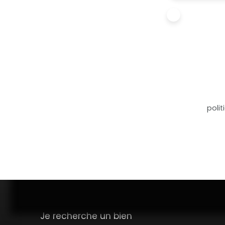
J'accepte 
ne souhait
pouvez vou
téléphoniqu
www.blocte
Société Wor
Pour en sav
notre
polit
Je recherche un bien