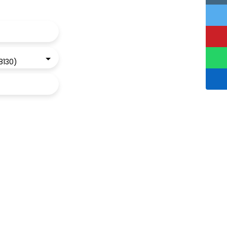
38130)
 RGPD. Si vous
éphonique, vous
age
e site Internet
ez consulter