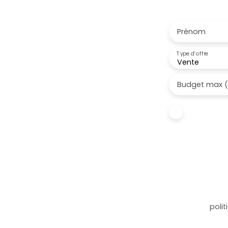
Inscrivez-vous à
Prénom
Type d'offre
Vente
Budget max 
J'accepte 
ne souhait
pouvez vou
téléphoniqu
www.blocte
Société Wor
Pour en sav
notre
polit