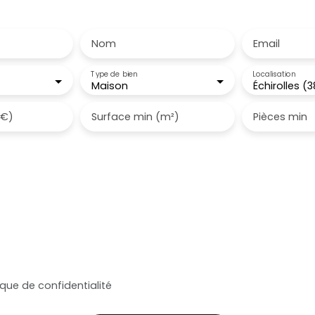
 notre alerte e-mail
Nom
Email
Type de bien
Localisation
Maison
Échirolles (
(€)
Surface min (m²)
Pièces min
le traitement de mes données personnelles conformément au
ez pas faire l'objet de prospection commerciale par voie tél
s inscrire gratuitement sur la liste d'opposition au démarch
e, prévu par l'article L223-1 du code de la consommation, sur l
l.gouv.fr ou par courrier adressé à :
ldline, Service Bloctel, CS 61311, 41013 BLOIS CEDEX.
oir plus sur le traitement de vos données personnelles, veuill
ique de confidentialité
.