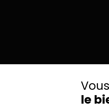
Vous
le b